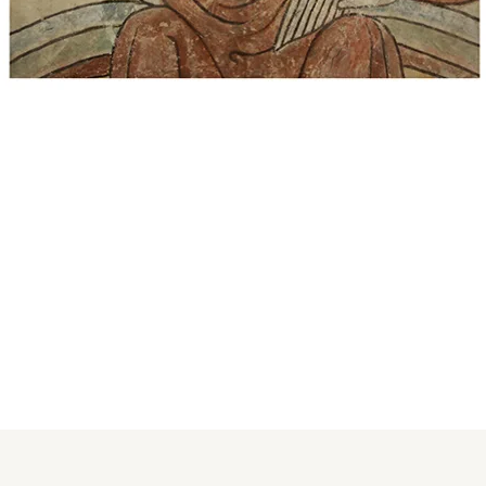
Domingo 12 de Mayo de 2019
2:00 pm
Centro Cultural Rosacruz Brooklyn
98 Hill Street
Brooklyn, NY 11249
Conferenciante Fra. Genry Cruz