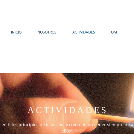
INICIO
NOSOTROS
ACTIVIDADES
OMT
ACTIVIDADES
 en ti los principios de la acción, y cuida de proceder siempre de 
ellos".