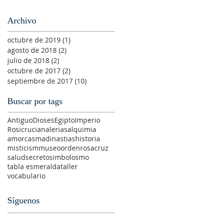
Archivo
octubre de 2019
(1)
1 entrada
agosto de 2018
(2)
2 entradas
julio de 2018
(2)
2 entradas
octubre de 2017
(2)
2 entradas
septiembre de 2017
(10)
10 entradas
a
Buscar por tags
Antiguo
Dioses
Egipto
Imperio
Rosicrucian
alerias
alquimia
amorc
asma
dinastias
historia
misticism
museo
orden
rosacruz
salud
secreto
simbolosmo
tabla esmeralda
taller
vocabulario
Síguenos