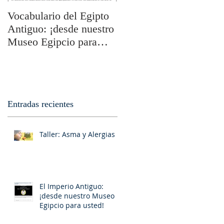
Vocabulario del Egipto
Los Símbolos Secretos
Antiguo: ¡desde nuestro
de los Rosacruces: La
Museo Egipcio para
Tabla Esmeralda I
usted!
Entradas recientes
Taller: Asma y Alergias
El Imperio Antiguo:
¡desde nuestro Museo
Egipcio para usted!
o