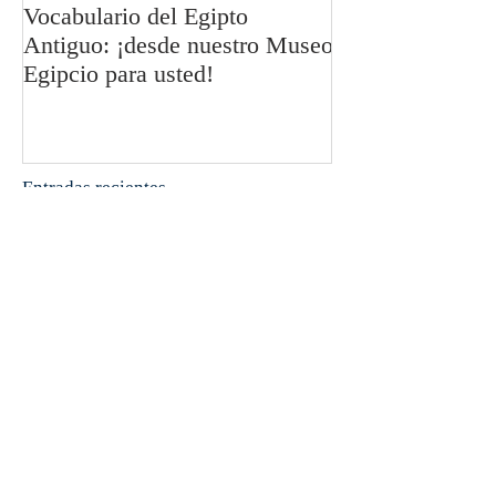
Vocabulario del Egipto
Los Símbolos Se
Antiguo: ¡desde nuestro Museo
Rosacruces: La 
Egipcio para usted!
Esmeralda I
Entradas recientes
Taller: Asma y Alergias
El Imperio Antiguo: ¡desde
nuestro Museo Egipcio para
usted!