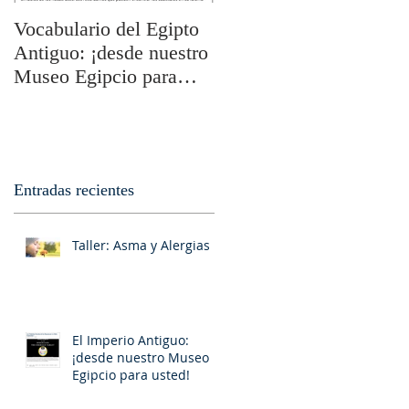
Vocabulario del Egipto
Los Símbolos Secretos
Antiguo: ¡desde nuestro
de los Rosacruces: La
Museo Egipcio para
Tabla Esmeralda I
usted!
Entradas recientes
Taller: Asma y Alergias
El Imperio Antiguo:
¡desde nuestro Museo
Egipcio para usted!