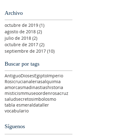
Archivo
octubre de 2019
(1)
1 entrada
agosto de 2018
(2)
2 entradas
julio de 2018
(2)
2 entradas
octubre de 2017
(2)
2 entradas
septiembre de 2017
(10)
10 entradas
a
Buscar por tags
Antiguo
Dioses
Egipto
Imperio
Rosicrucian
alerias
alquimia
amorc
asma
dinastias
historia
misticism
museo
orden
rosacruz
salud
secreto
simbolosmo
tabla esmeralda
taller
vocabulario
Síguenos