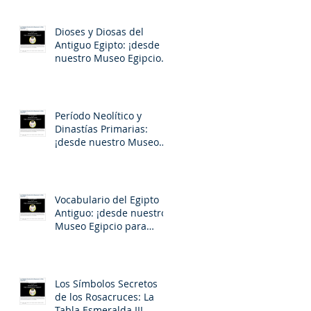
Dioses y Diosas del
Antiguo Egipto: ¡desde
nuestro Museo Egipcio
para usted!
Período Neolítico y
Dinastías Primarias:
¡desde nuestro Museo
Egipcio para usted!
o
Vocabulario del Egipto
Antiguo: ¡desde nuestro
Museo Egipcio para
usted!
Los Símbolos Secretos
de los Rosacruces: La
Tabla Esmeralda III