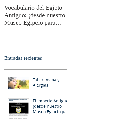
Vocabulario del Egipto
Los Símbolos Secretos
Antiguo: ¡desde nuestro
de los Rosacruces: La
Museo Egipcio para
Tabla Esmeralda I
usted!
Entradas recientes
Taller: Asma y
Alergias
El Imperio Antiguo:
¡desde nuestro
Museo Egipcio para
usted!