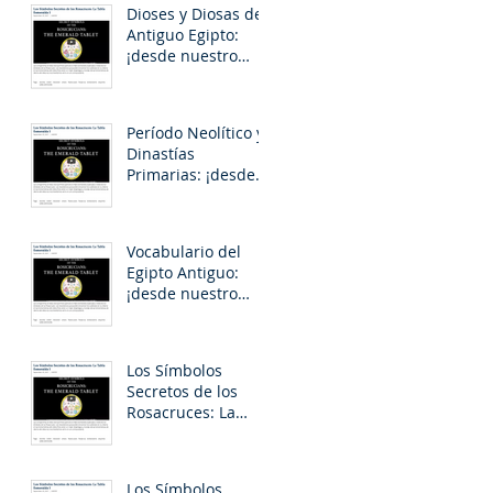
Dioses y Diosas del
Antiguo Egipto:
¡desde nuestro
Museo Egipcio para
usted!
Período Neolítico y
Dinastías
Primarias: ¡desde
nuestro Museo
Egipcio para usted!
Vocabulario del
Egipto Antiguo:
¡desde nuestro
Museo Egipcio para
usted!
Los Símbolos
Secretos de los
Rosacruces: La
Tabla Esmeralda III
Los Símbolos