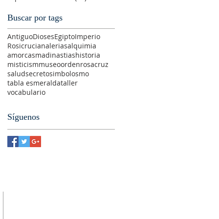
Buscar por tags
Antiguo
Dioses
Egipto
Imperio
Rosicrucian
alerias
alquimia
amorc
asma
dinastias
historia
misticism
museo
orden
rosacruz
salud
secreto
simbolosmo
tabla esmeralda
taller
vocabulario
Síguenos