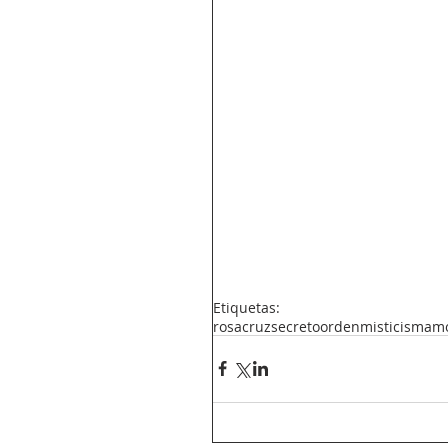
Etiquetas:
rosacruz
secreto
orden
misticism
am